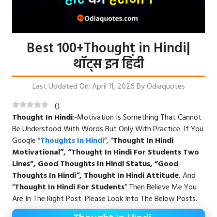
Best 100+Thought in Hindi|
थॉट्स इन हिंदी
Last Updated On: April 11, 2026
By
Odiaquotes
(
)
Thought In Hindi
:-Motivation Is Something That Cannot
Be Understood With Words But Only With Practice. If You
Google “
Thoughts In Hindi
“, “
Thought In Hindi
Motivational”, “Thought In Hindi For Students Two
Lines”, Good Thoughts In Hindi Status, “
Good
Thoughts In Hindi
“, Thought In Hindi Attitude
, And
“
Thought In Hindi For Students
” Then Believe Me You
Are In The Right Post. Please Look Into The Below Posts.