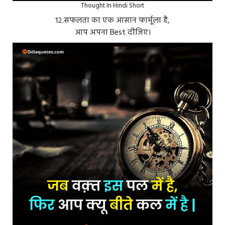
Thought In Hindi Short
१२.सफलता का एक आसान फार्मूला है,
आप अपना Best दीजिए।