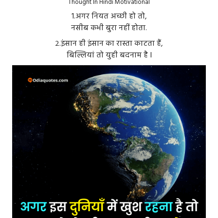
Thought In Hindi Motivational
1.अगर नियत अच्छी हो तो,
नसीब कभी बुरा नहीं होता.
२.इंसान ही इंसान का रास्ता काटता हैं,
बिल्लियां तो युही बदनाम है I